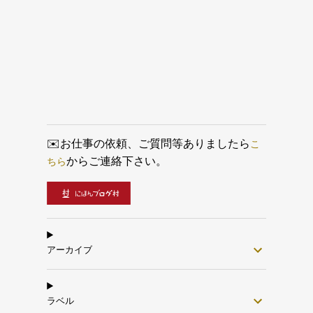
の塗りつぶしツールってどうなってるの？ 使った感じが
他のお絵描きツールで使ったときと、なんだか微妙に違う
ような気がする…一体どうなってるの？ www.nemuifukari.c
om 線画を用意する 一枚のレイヤーに線画を描きました。
下の画像のように、顔や髪、服などをレイヤーを分けて描
いてあっても大丈夫です。その場合、グループ化する必要
があります。 この画像は既にグループ化してある状態で
す。フォルダアイコンが付いているレイヤーの下レイヤー
を入れてグループ化しています。 グループ化する方法で
すが、まずShiftを押しながらグループ化するレイヤーを選
択します。選択できたら 右クリック＞グループ＞クイッ
クグループ を選択してグループ化します。 これで複数
こ
✉️お仕事の依頼、ご質問等ありましたら
のレイヤーから構成される線画をひとまとめで扱えるよう
ちら
からご連絡下さい。
になります。 グループ化についてはこちら...
アーカイブ
ラベル