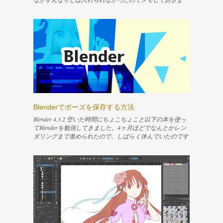
す。 ↓描いた4コマはこれ 快適にシェアプレイしたくてPS
5を買った シェアプレイを簡単に説明すると、PSを介して
友達に今やってる自分のゲームのプレイを見せたり、操作
権を渡してプレイしてもらったりできる機能です。友人と
この機能で楽しんでいます。 www.nemuifukari.com Content
テキストツールでとりあえず文字を入れる 横書きの文字
を縦書きにする 読点などが変な位置になってしまうのを
直す 改行できるようにする 行間を調整する 字詰めがした
い 参考 テキストツールでとりあえず文字を入れる 文字を
入れるために「テキストツール」を選択します。適当なレ
イヤー上でドラッグすると破線の四角が描けるので、四角
を描いて放します。 すると今選択しているレイヤーの上
Blenderでポーズを保存する方法
に新しいベクターレイヤーが作成されて、そのレイヤーに
サンプルの文字が入ったテキストボックスが表示されま
Blender 4.3.2 空いた時間にちょこちょこと以下の本を使っ
す。同時に、テキストを編集するためのウィンドウが開き
てBlenderを勉強してきました。4ヶ月ほどでなんとかレン
ます。 文字を入力するには、Rich textタブのテキストエリ
ダリングまで進められたので、しばらく休んでいたのです
アに入力されている「Placeholder Text」という文言を消し
が、目を瞑っていた問題が気になってきたので、また少し
て、入れたい文字を入力すればオッケーです。「Save」ボ
ずつ再開してみようと思います。 今回は、UV展開をやり
タンを押すと保存され、入力した文字がレイヤーに反映さ
直すにあたって、ポーズをリセットする必要が出てきたの
れます。「Close」ボタンを押せばテキスト編集用のウィ
で、現在のポーズを保存する手順を記録しました。 リン
ンドウを閉じて作業を終了します。 もう一度この編集用
ク Blender 4.4に対応した内容で新しく出るようです！！↓
のウィンドウを出したければ、テキストボックスを選択し
リンク Content 画面分割して各種エディタを開いておく ポ
た状態でEnterキーを押せば簡単に表示できます。 横書き
ーズを保存する サムネイルが微妙になった 登録されたポ
の文字を縦書きにする 今回は文字を縦書きにしたいの
ーズを消したい 参考文献 画面分割して各種エディタを開
で、もう少し設定を続けます。編集用のウィンドウには他
いておく まず、Layoutタブに切り替えて「ポーズモード」
の多くのテキストソフトのように、例えば「右寄せ」や
にします。 ポーズ付けをしたボーンが選択できるのであ