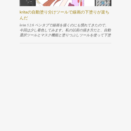
「中央寄せ」などテキストを編集するための機能が並んで
れば、操作しやすいタブで構わないと思います。私はLayo
います。ですが、縦書きのような少し複雑な設定は、この
utタブが使いやすかったので、ここで作業を進めました。
kritaの自動塗り分けツールで線画の下塗りが楽ち
ように分かりやすいボタンなどを使って設定できません。
Layoutタブに切り替えると、画面下部にタイムラインエデ
んだ
「Rich text」の隣の「SVG Source」のタブを開いて設定を
ィタが表示されます。 キャラクターの表示エリアとの境
直接書いてやる必要があります。 「SVG Source」のタブに
界を右クリックして「水平方向に分割」すると、もう1つ
krita 5.2.6 ペンタブで線画を描くのにも慣れてきたので、
切り替えてみるとhtmlタグのような、SVG...
のエディタ領域を作成できます。 分割して新しくできた
今回は少し着色してみます。私の以前の描き方だと、自動
エリアのエディタタイプをDope Sheetにして、隣のドロッ
選択ツールとマスク機能と塗りつぶしツールを使って下塗
プダウンリストからAction Editorを選択します。ポーズを
りをしていました。 で、この方法だと範囲を選択してか
保存するためのメニューがこのエリアに表示されます。
ら塗りつぶすので下塗りに結構時間がかかります。自分は
また、一番下のエリアはエディタタイプをAsset Browserに
この作業が嫌いだったので、早く終わらせるために線の切
して、ドロップダウンリストからCurrent Fileを選択しま
れ目がなるべくない線画を描いて、自動選択ツールが塗り
す。保存したポーズの一覧がこのエリアに表示されます。
つぶす範囲を検出しやすいようにしていました。まぁ、こ
ポーズを保存する 「ポーズモード」であることを確認し
れはこれで神経使うし、描いていてまーったく面白くない
たら、右側のペインからAmatureを選択します。すると、A
ところには変わりないんですけどね💧下が当時のイラスト
ction Editorの右側に「Create Pose Asset」というメニューが
です。 線の切れ目を許さない、固い意志が感じられる…
表示されます。 ボーンの上でAキーを押してすべてのボー
😌 せっかくまた絵を描きはじめたので、そういった不快
ンを選択してから「Create Pose Asset」ボタンをクリックし
な作業をなるべくなくしたい。調べてみると、どうやらkri
ます。このとき、ボーンを選択していないと、「No keyfra
taの自動塗り分けツールというものが簡単に下塗りができ
mes were found for this pose」という警告メッセージが表示
て良いらしいです💡 実際に使ってみると、塗りたい場所
され、ポーズを登録できません。 ポーズを登録する...
にちょんちょんと大雑把に色を乗っけるだけで線画しっか
り閉じられていなくても自動で判別して塗ってくれます。
これは便利だね！下塗りにかける時間が少なくなった分、
他のところに時間がかけられるようになったので着色がと
っても楽しくなりました！ 忘れないようにさっそく解っ
た事をまとめました😆 ちなみに、通常の塗り潰しツール
について知りたいならこちらを見てみてくださいね👇 krita