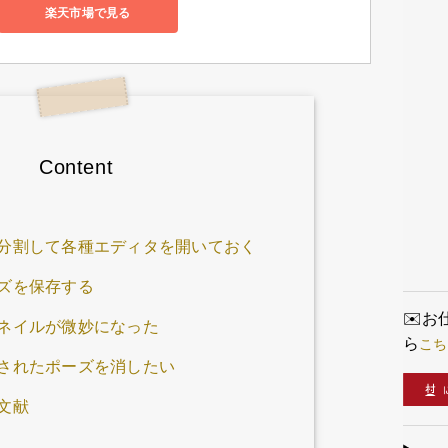
を見てみ
楽天市場で見る
てどう
ルで使
する…一体
画を用
下の画
けて描
プ化す
化して
るレイ
Content
ます。 
ながら
できた
プ を
イヤー
分割して各種エディタを開いておく
うになり
ズを保存する
✉️
ネイルが微妙になった
こち
ら
されたポーズを消したい
文献