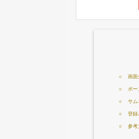
画面
ポー
サム
登録
参考