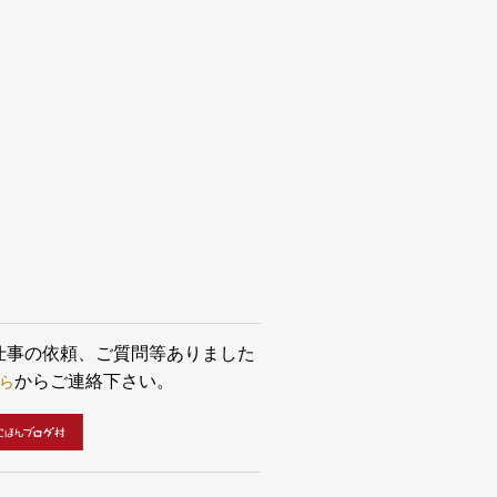
てくださいね👇 kritaの塗りつぶしツールっ
なってるの？ 使った感じが他のお絵描きツー
ったときと、なんだか微妙に違うような気が
どうなってるの？ www.nemuifukari.com 線
意する 一枚のレイヤーに線画を描きました。
像のように、顔や髪、服などをレイヤーを分
いてあっても大丈夫です。その場合、グルー
る必要があります。 この画像は既にグループ
ある状態です。フォルダアイコンが付いてい
ヤーの下レイヤーを入れてグループ化してい
グループ化する方法ですが、まずShiftを押し
グループ化するレイヤーを選択します。選択
ら 右クリック＞グループ＞クイックグルー
選択してグループ化します。 これで複数のレ
から構成される線画をひとまとめで扱えるよ
ます。 グループ化についてはこちら...
お仕事の依頼、ご質問等ありました
ら
からご連絡下さい。