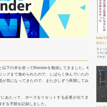
kri
れたい
ちょっ
コマに
ですが
でメモし
シェアプ
以下の本を使ってBlenderを勉強してきました。4
簡単に
分のゲ
リングまで進められたので、しばらく休んでいたの
レイし
題が気になってきたので、また少しずつ再開してみ
能で楽しんで
テキス
文字を
まうの
る 字詰
すにあたって、ポーズをリセットする必要が出てき
ず文字
存する手順を記録しました。
ル」を