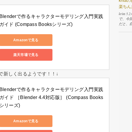
kri
ると破
楽ちん
す。 
クター
krit
Blenderで作るキャラクターモデリング入門実践
プルの
で、今
す。同
だと、
ガイド (Compass Booksシリーズ)
が開きま
ールを
テキストエ
だと範
t」と
構時間
Amazonで見る
オッケー
ので、
入力した
ない線
ボタン
囲を検
楽天市場で見る
て作業
はこれ
ドウを
ないと
状態でE
のイラ
書きの
が感じら
た内容で新しく出るようです！！↓
たいの
で、そ
ンドウ
調べてみ
えば「
という
Blenderで作るキャラクターモデリング入門実践
するた
💡 実
ガイド ［Blender 4.4対応版］ (Compass Books
ような
んと大
ボタンな
られて
シリーズ)
隣の「S
これは
てやる必
た分、
り替えて
ので着
Amazonで見る
うにさっ
通常の