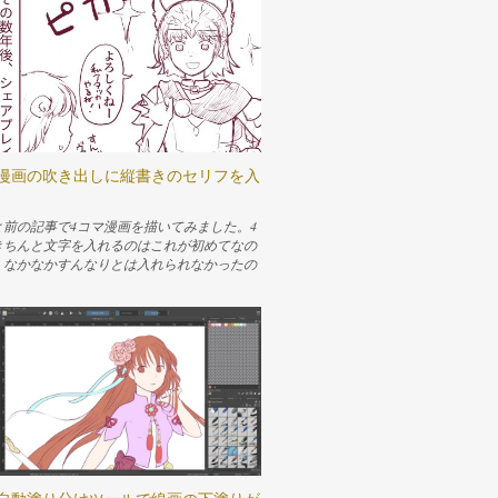
taで漫画の吹き出しに縦書きのセリフを入
と前の記事で4コマ漫画を描いてみました。4
きちんと文字を入れるのはこれが初めてなの
、なかなかすんなりとは入れられなかったの
ておきます。 ↓描いた4コマはこれ 快適に
レイしたくてPS5を買った シェアプレイを
説明すると、PSを介して友達に今やってる自
ームのプレイを見せたり、操作権を渡してプ
てもらったりできる機能です。友人とこの機
います。 www.nemuifukari.com Content
トツールでとりあえず文字を入れる 横書きの
縦書きにする 読点などが変な位置になってし
を直す 改行できるようにする 行間を調整す
めがしたい 参考 テキストツールでとりあえ
を入れる 文字を入れるために「テキストツー
選択します。適当なレイヤー上でドラッグす