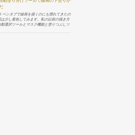
taの自動塗り分けツールで線画の下塗りが
線の四角が描けるので、四角を描いて放しま
だ
すると今選択しているレイヤーの上に新しいベ
レイヤーが作成されて、そのレイヤーにサン
a 5.2.6 ペンタブで線画を描くのにも慣れてきたの
文字が入ったテキストボックスが表示されま
回は少し着色してみます。私の以前の描き方
時に、テキストを編集するためのウィンドウ
自動選択ツールとマスク機能と塗りつぶしツ
す。 文字を入力するには、Rich textタブの
使って下塗りをしていました。 で、この方法
リアに入力されている「Placeholder Tex
囲を選択してから塗りつぶすので下塗りに結
いう文言を消して、入れたい文字を入力すれば
がかかります。自分はこの作業が嫌いだった
です。「Save」ボタンを押すと保存され、
早く終わらせるために線の切れ目がなるべく
文字がレイヤーに反映されます。「Close」
画を描いて、自動選択ツールが塗りつぶす範
を押せばテキスト編集用のウィンドウを閉じ
出しやすいようにしていました。まぁ、これ
を終了します。 もう一度この編集用のウィン
で神経使うし、描いていてまーったく面白く
出したければ、テキストボックスを選択した
ころには変わりないんですけどね💧下が当時
nterキーを押せば簡単に表示できます。 横
ストです。 線の切れ目を許さない、固い意志
文字を縦書きにする 今回は文字を縦書きにし
れる…😌 せっかくまた絵を描きはじめたの
で、もう少し設定を続けます。編集用のウィ
ういった不快な作業をなるべくなくしたい。
には他の多くのテキストソフトのように、例
ると、どうやらkritaの自動塗り分けツール
右寄せ」や「中央寄せ」などテキストを編集
ものが簡単に下塗りができて良いらしいです
めの機能が並んでいます。ですが、縦書きの
際に使ってみると、塗りたい場所にちょんちょ
少し複雑な設定は、このように分かりやすい
雑把に色を乗っけるだけで線画しっかり閉じ
どを使って設定できません。「Rich text」の
いなくても自動で判別して塗ってくれます。
VG Source」のタブを開いて設定を直接書い
便利だね！下塗りにかける時間が少なくなっ
要があります。 「SVG Source」のタブに切
他のところに時間がかけられるようになった
みるとhtmlタグのような、SVG...
色がとっても楽しくなりました！ 忘れないよ
そく解った事をまとめました😆 ちなみに、
塗り潰しツールについて知りたいならこちら