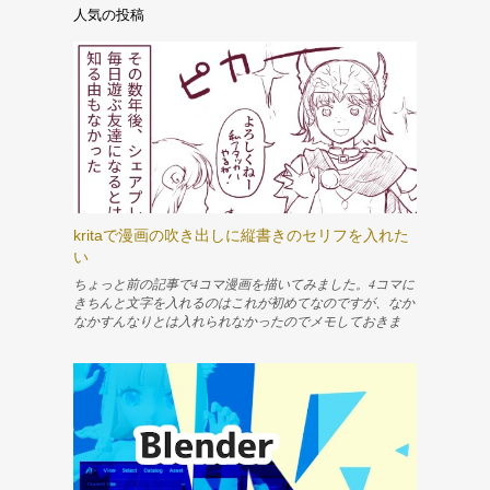
人気の投稿
kritaで漫画の吹き出しに縦書きのセリフを入れた
い
ちょっと前の記事で4コマ漫画を描いてみました。4コマに
きちんと文字を入れるのはこれが初めてなのですが、なか
なかすんなりとは入れられなかったのでメモしておきま
す。 ↓描いた4コマはこれ 快適にシェアプレイしたくてPS
5を買った シェアプレイを簡単に説明すると、PSを介して
友達に今やってる自分のゲームのプレイを見せたり、操作
権を渡してプレイしてもらったりできる機能です。友人と
この機能で楽しんでいます。 www.nemuifukari.com Content
テキストツールでとりあえず文字を入れる 横書きの文字
を縦書きにする 読点などが変な位置になってしまうのを
直す 改行できるようにする 行間を調整する 字詰めがした
い 参考 テキストツールでとりあえず文字を入れる 文字を