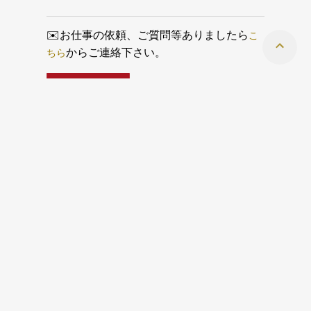
すが、まずShiftを押しながらグループ化するレイヤーを選
択します。選択できたら 右クリック＞グループ＞クイッ
クグループ を選択してグループ化します。 これで複数
こ
✉️お仕事の依頼、ご質問等ありましたら
のレイヤーから構成される線画をひとまとめで扱えるよう
ちら
からご連絡下さい。
になります。 グループ化についてはこちら...
アーカイブ
ラベル
☆
当サイトではアフィリエイトプログラム
を利用して商品を紹介しています
PRIVACY POLICY
CONTACT