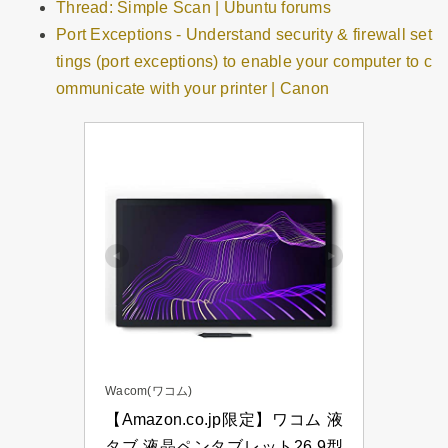
Thread: Simple Scan | Ubuntu forums
Port Exceptions - Understand security & firewall set
tings (port exceptions) to enable your computer to c
ommunicate with your printer | Canon
Wacom(ワコム)
【Amazon.co.jp限定】ワコム 液
タブ 液晶ペンタブレット26.9型 