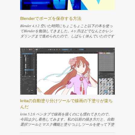
入れるために「テキストツール」を選択します。適当なレ
イヤー上でドラッグすると破線の四角が描けるので、四角
を描いて放します。 すると今選択しているレイヤーの上
Blenderでポーズを保存する方法
に新しいベクターレイヤーが作成されて、そのレイヤーに
サンプルの文字が入ったテキストボックスが表示されま
Blender 4.3.2 空いた時間にちょこちょこと以下の本を使っ
す。同時に、テキストを編集するためのウィンドウが開き
てBlenderを勉強してきました。4ヶ月ほどでなんとかレン
ます。 文字を入力するには、Rich textタブのテキストエリ
ダリングまで進められたので、しばらく休んでいたのです
アに入力されている「Placeholder Text」という文言を消し
が、目を瞑っていた問題が気になってきたので、また少し
て、入れたい文字を入力すればオッケーです。「Save」ボ
ずつ再開してみようと思います。 今回は、UV展開をやり
タンを押すと保存され、入力した文字がレイヤーに反映さ
直すにあたって、ポーズをリセットする必要が出てきたの
れます。「Close」ボタンを押せばテキスト編集用のウィ
で、現在のポーズを保存する手順を記録しました。 リン
ンドウを閉じて作業を終了します。 もう一度この編集用
ク Blender 4.4に対応した内容で新しく出るようです！！↓
のウィンドウを出したければ、テキストボックスを選択し
リンク Content 画面分割して各種エディタを開いておく ポ
た状態でEnterキーを押せば簡単に表示できます。 横書き
ーズを保存する サムネイルが微妙になった 登録されたポ
の文字を縦書きにする 今回は文字を縦書きにしたいの
ーズを消したい 参考文献 画面分割して各種エディタを開
で、もう少し設定を続けます。編集用のウィンドウには他
いておく まず、Layoutタブに切り替えて「ポーズモード」
の多くのテキストソフトのように、例えば「右寄せ」や
にします。 ポーズ付けをしたボーンが選択できるのであ
「中央寄せ」などテキストを編集するための機能が並んで
れば、操作しやすいタブで構わないと思います。私はLayo
います。ですが、縦書きのような少し複雑な設定は、この
utタブが使いやすかったので、ここで作業を進めました。
kritaの自動塗り分けツールで線画の下塗りが楽ち
ように分かりやすいボタンなどを使って設定できません。
Layoutタブに切り替えると、画面下部にタイムラインエデ
んだ
「Rich text」の隣の「SVG Source」のタブを開いて設定を
ィタが表示されます。 キャラクターの表示エリアとの境
直接書いてやる必要があります。 「SVG Source」のタブに
界を右クリックして「水平方向に分割」すると、もう1つ
krita 5.2.6 ペンタブで線画を描くのにも慣れてきたので、
切り替えてみるとhtmlタグのような、SVG...
のエディタ領域を作成できます。 分割して新しくできた
今回は少し着色してみます。私の以前の描き方だと、自動
エリアのエディタタイプをDope Sheetにして、隣のドロッ
選択ツールとマスク機能と塗りつぶしツールを使って下塗
プダウンリストからAction Editorを選択します。ポーズを
りをしていました。 で、この方法だと範囲を選択してか
保存するためのメニューがこのエリアに表示されます。
ら塗りつぶすので下塗りに結構時間がかかります。自分は