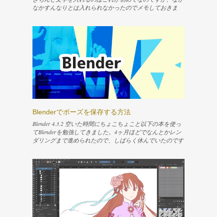
なかすんなりとは入れられなかったのでメモしておきま
す。 ↓描いた4コマはこれ 快適にシェアプレイしたくてPS
5を買った シェアプレイを簡単に説明すると、PSを介して
友達に今やってる自分のゲームのプレイを見せたり、操作
権を渡してプレイしてもらったりできる機能です。友人と
この機能で楽しんでいます。 www.nemuifukari.com Content
テキストツールでとりあえず文字を入れる 横書きの文字
を縦書きにする 読点などが変な位置になってしまうのを
直す 改行できるようにする 行間を調整する 字詰めがした
い 参考 テキストツールでとりあえず文字を入れる 文字を
入れるために「テキストツール」を選択します。適当なレ
イヤー上でドラッグすると破線の四角が描けるので、四角
を描いて放します。 すると今選択しているレイヤーの上
Blenderでポーズを保存する方法
に新しいベクターレイヤーが作成されて、そのレイヤーに
サンプルの文字が入ったテキストボックスが表示されま
Blender 4.3.2 空いた時間にちょこちょこと以下の本を使っ
す。同時に、テキストを編集するためのウィンドウが開き
てBlenderを勉強してきました。4ヶ月ほどでなんとかレン
ます。 文字を入力するには、Rich textタブのテキストエリ
ダリングまで進められたので、しばらく休んでいたのです
アに入力されている「Placeholder Text」という文言を消し
が、目を瞑っていた問題が気になってきたので、また少し
て、入れたい文字を入力すればオッケーです。「Save」ボ
ずつ再開してみようと思います。 今回は、UV展開をやり
タンを押すと保存され、入力した文字がレイヤーに反映さ
直すにあたって、ポーズをリセットする必要が出てきたの
れます。「Close」ボタンを押せばテキスト編集用のウィ
で、現在のポーズを保存する手順を記録しました。 リン
ンドウを閉じて作業を終了します。 もう一度この編集用
ク Blender 4.4に対応した内容で新しく出るようです！！↓
のウィンドウを出したければ、テキストボックスを選択し
リンク Content 画面分割して各種エディタを開いておく ポ
た状態でEnterキーを押せば簡単に表示できます。 横書き
ーズを保存する サムネイルが微妙になった 登録されたポ
の文字を縦書きにする 今回は文字を縦書きにしたいの
ーズを消したい 参考文献 画面分割して各種エディタを開
で、もう少し設定を続けます。編集用のウィンドウには他
いておく まず、Layoutタブに切り替えて「ポーズモード」