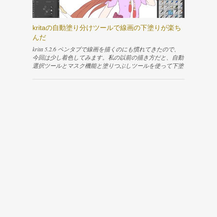
の多くのテキストソフトのように、例えば「右寄せ」や
にします。 ポーズ付けをしたボーンが選択できるのであ
「中央寄せ」などテキストを編集するための機能が並んで
れば、操作しやすいタブで構わないと思います。私はLayo
います。ですが、縦書きのような少し複雑な設定は、この
utタブが使いやすかったので、ここで作業を進めました。
kritaの自動塗り分けツールで線画の下塗りが楽ち
ように分かりやすいボタンなどを使って設定できません。
Layoutタブに切り替えると、画面下部にタイムラインエデ
んだ
「Rich text」の隣の「SVG Source」のタブを開いて設定を
ィタが表示されます。 キャラクターの表示エリアとの境
直接書いてやる必要があります。 「SVG Source」のタブに
界を右クリックして「水平方向に分割」すると、もう1つ
krita 5.2.6 ペンタブで線画を描くのにも慣れてきたので、
切り替えてみるとhtmlタグのような、SVG...
のエディタ領域を作成できます。 分割して新しくできた
今回は少し着色してみます。私の以前の描き方だと、自動
エリアのエディタタイプをDope Sheetにして、隣のドロッ
選択ツールとマスク機能と塗りつぶしツールを使って下塗
プダウンリストからAction Editorを選択します。ポーズを
りをしていました。 で、この方法だと範囲を選択してか
保存するためのメニューがこのエリアに表示されます。
ら塗りつぶすので下塗りに結構時間がかかります。自分は
また、一番下のエリアはエディタタイプをAsset Browserに
この作業が嫌いだったので、早く終わらせるために線の切
して、ドロップダウンリストからCurrent Fileを選択しま
れ目がなるべくない線画を描いて、自動選択ツールが塗り
す。保存したポーズの一覧がこのエリアに表示されます。
つぶす範囲を検出しやすいようにしていました。まぁ、こ
ポーズを保存する 「ポーズモード」であることを確認し
れはこれで神経使うし、描いていてまーったく面白くない
たら、右側のペインからAmatureを選択します。すると、A
ところには変わりないんですけどね💧下が当時のイラスト
ction Editorの右側に「Create Pose Asset」というメニューが
です。 線の切れ目を許さない、固い意志が感じられる…
表示されます。 ボーンの上でAキーを押してすべてのボー
😌 せっかくまた絵を描きはじめたので、そういった不快
ンを選択してから「Create Pose Asset」ボタンをクリックし
な作業をなるべくなくしたい。調べてみると、どうやらkri
ます。このとき、ボーンを選択していないと、「No keyfra
taの自動塗り分けツールというものが簡単に下塗りができ
mes were found for this pose」という警告メッセージが表示
て良いらしいです💡 実際に使ってみると、塗りたい場所
され、ポーズを登録できません。 ポーズを登録する...
にちょんちょんと大雑把に色を乗っけるだけで線画しっか
り閉じられていなくても自動で判別して塗ってくれます。
これは便利だね！下塗りにかける時間が少なくなった分、
他のところに時間がかけられるようになったので着色がと
っても楽しくなりました！ 忘れないようにさっそく解っ
た事をまとめました😆 ちなみに、通常の塗り潰しツール