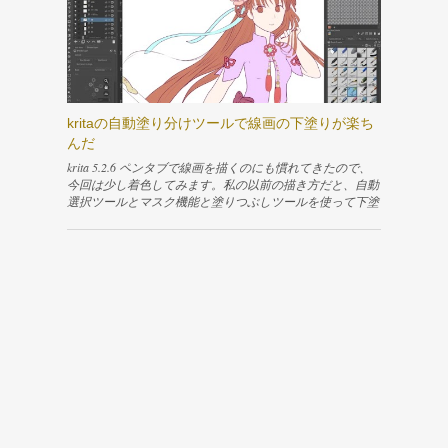
のウィンドウを出したければ、テキストボックスを選択し
リンク Content 画面分割して各種エディタを開いておく ポ
た状態でEnterキーを押せば簡単に表示できます。 横書き
ーズを保存する サムネイルが微妙になった 登録されたポ
の文字を縦書きにする 今回は文字を縦書きにしたいの
ーズを消したい 参考文献 画面分割して各種エディタを開
で、もう少し設定を続けます。編集用のウィンドウには他
いておく まず、Layoutタブに切り替えて「ポーズモード」
の多くのテキストソフトのように、例えば「右寄せ」や
にします。 ポーズ付けをしたボーンが選択できるのであ
「中央寄せ」などテキストを編集するための機能が並んで
れば、操作しやすいタブで構わないと思います。私はLayo
います。ですが、縦書きのような少し複雑な設定は、この
utタブが使いやすかったので、ここで作業を進めました。
kritaの自動塗り分けツールで線画の下塗りが楽ち
ように分かりやすいボタンなどを使って設定できません。
Layoutタブに切り替えると、画面下部にタイムラインエデ
んだ
「Rich text」の隣の「SVG Source」のタブを開いて設定を
ィタが表示されます。 キャラクターの表示エリアとの境
直接書いてやる必要があります。 「SVG Source」のタブに
界を右クリックして「水平方向に分割」すると、もう1つ
krita 5.2.6 ペンタブで線画を描くのにも慣れてきたので、
切り替えてみるとhtmlタグのような、SVG...
のエディタ領域を作成できます。 分割して新しくできた
今回は少し着色してみます。私の以前の描き方だと、自動
エリアのエディタタイプをDope Sheetにして、隣のドロッ
選択ツールとマスク機能と塗りつぶしツールを使って下塗
プダウンリストからAction Editorを選択します。ポーズを
りをしていました。 で、この方法だと範囲を選択してか
保存するためのメニューがこのエリアに表示されます。
ら塗りつぶすので下塗りに結構時間がかかります。自分は
また、一番下のエリアはエディタタイプをAsset Browserに
この作業が嫌いだったので、早く終わらせるために線の切
して、ドロップダウンリストからCurrent Fileを選択しま
れ目がなるべくない線画を描いて、自動選択ツールが塗り
す。保存したポーズの一覧がこのエリアに表示されます。
つぶす範囲を検出しやすいようにしていました。まぁ、こ
ポーズを保存する 「ポーズモード」であることを確認し
れはこれで神経使うし、描いていてまーったく面白くない
たら、右側のペインからAmatureを選択します。すると、A
ところには変わりないんですけどね💧下が当時のイラスト
ction Editorの右側に「Create Pose Asset」というメニューが
です。 線の切れ目を許さない、固い意志が感じられる…
表示されます。 ボーンの上でAキーを押してすべてのボー
😌 せっかくまた絵を描きはじめたので、そういった不快
ンを選択してから「Create Pose Asset」ボタンをクリックし
な作業をなるべくなくしたい。調べてみると、どうやらkri
ます。このとき、ボーンを選択していないと、「No keyfra
taの自動塗り分けツールというものが簡単に下塗りができ
mes were found for this pose」という警告メッセージが表示
て良いらしいです💡 実際に使ってみると、塗りたい場所
され、ポーズを登録できません。 ポーズを登録する...
にちょんちょんと大雑把に色を乗っけるだけで線画しっか
り閉じられていなくても自動で判別して塗ってくれます。