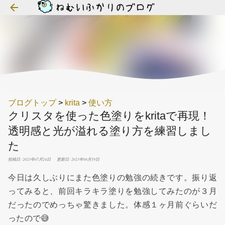
スキップしてメイン コンテンツに移動
ブログトップ
>
krita
>
使い方
クリスタを使った色塗りをkritaで再現！
透明感と光が溢れる塗り方を練習しまし
た
投稿日: 2023年07月24日
更新日: 2023年08月19日
今日は久しぶりにまた色塗りの勉強の続きです。振り返
ってみると、前回キラキラ塗りを勉強してみたのが３月
だったのでめっちゃ驚きました。体感１ヶ月前ぐらいだ
ったので😅