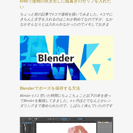
kritaで漫画の吹き出しに縦書きのセリフを入れた
い
ちょっと前の記事で4コマ漫画を描いてみました。4コマに
きちんと文字を入れるのはこれが初めてなのですが、なか
なかすんなりとは入れられなかったのでメモしておきま
す。 ↓描いた4コマはこれ 快適にシェアプレイしたくてPS
5を買った シェアプレイを簡単に説明すると、PSを介して
友達に今やってる自分のゲームのプレイを見せたり、操作
権を渡してプレイしてもらったりできる機能です。友人と
この機能で楽しんでいます。 www.nemuifukari.com Content
テキストツールでとりあえず文字を入れる 横書きの文字
を縦書きにする 読点などが変な位置になってしまうのを
直す 改行できるようにする 行間を調整する 字詰めがした
い 参考 テキストツールでとりあえず文字を入れる 文字を
入れるために「テキストツール」を選択します。適当なレ
イヤー上でドラッグすると破線の四角が描けるので、四角
を描いて放します。 すると今選択しているレイヤーの上
Blenderでポーズを保存する方法
に新しいベクターレイヤーが作成されて、そのレイヤーに
サンプルの文字が入ったテキストボックスが表示されま
Blender 4.3.2 空いた時間にちょこちょこと以下の本を使っ
す。同時に、テキストを編集するためのウィンドウが開き
てBlenderを勉強してきました。4ヶ月ほどでなんとかレン
ます。 文字を入力するには、Rich textタブのテキストエリ
ダリングまで進められたので、しばらく休んでいたのです
アに入力されている「Placeholder Text」という文言を消し
が、目を瞑っていた問題が気になってきたので、また少し
て、入れたい文字を入力すればオッケーです。「Save」ボ
ずつ再開してみようと思います。 今回は、UV展開をやり
タンを押すと保存され、入力した文字がレイヤーに反映さ
直すにあたって、ポーズをリセットする必要が出てきたの
れます。「Close」ボタンを押せばテキスト編集用のウィ
で、現在のポーズを保存する手順を記録しました。 リン
ンドウを閉じて作業を終了します。 もう一度この編集用
ク Blender 4.4に対応した内容で新しく出るようです！！↓