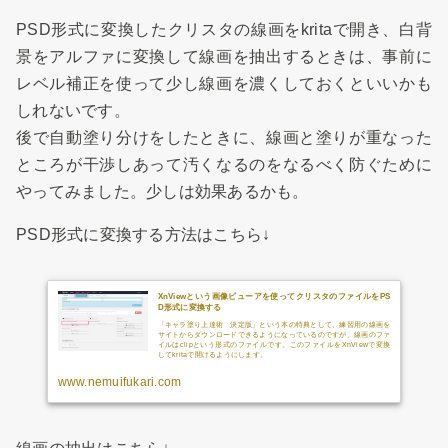
PSD形式に変換したクリスタの線画をkritaで開き、白背
景をアルファに変換して線画を抽出するときは、事前に
レベル補正を使って少し線画を濃くしておくといいかも
しれないです。
後で自動塗り分けをしたときに、線画と塗りが重なった
ところが干渉しあって汚くなるのをなるべく防ぐために
やってみました。少しは効果あるかも。
PSD形式に変換する方法はこちら↓
XnViewという画像ビューアを使ってクリスタのファイルをPS
D形式に変換する
「キャラ塗り上達術 決定版」という本の特典として、練習用の線画を
サイトからダウンロードできるようになっているのですが、線画のファ
イルはclipという形式のファイルです。このファイルをXnViewで変換
してkritaで開けるようにします。
www.nemuifukari.com