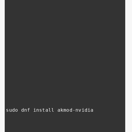
sudo dnf install akmod
-
nvidia