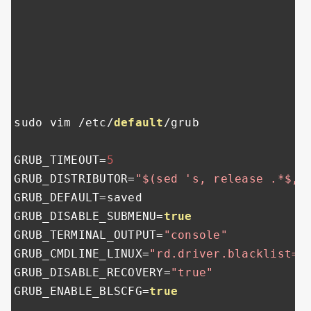
sudo vim 
/
etc
/
default
/
grub

GRUB_TIMEOUT
=
5
GRUB_DISTRIBUTOR
=
"$(sed 's, release .*$,,
GRUB_DEFAULT
=
saved

GRUB_DISABLE_SUBMENU
=
true
GRUB_TERMINAL_OUTPUT
=
"console"
GRUB_CMDLINE_LINUX
=
"rd.driver.blacklist=n
GRUB_DISABLE_RECOVERY
=
"true"
GRUB_ENABLE_BLSCFG
=
true