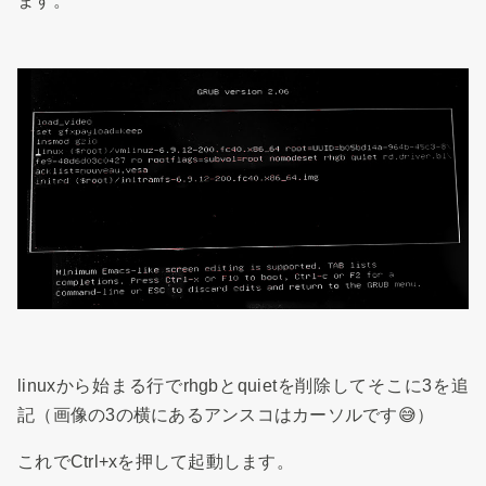
ます。
linuxから始まる行でrhgbとquietを削除してそこに3を追
記（画像の3の横にあるアンスコはカーソルです😅）
これでCtrl+xを押して起動します。