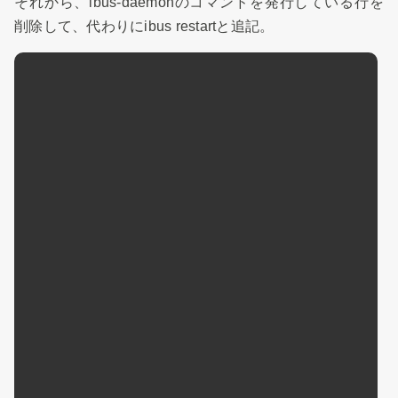
それから、ibus-daemonのコマンドを発行している行を
削除して、代わりにibus restartと追記。