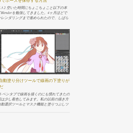
nderでポーズを保存する方法
線の四角が描けるので、四角を描いて放しま
er 4.3.2 空いた時間にちょこちょこと以下の本
すると今選択しているレイヤーの上に新しいベ
Blenderを勉強してきました。4ヶ月ほどで
レイヤーが作成されて、そのレイヤーにサン
かレンダリングまで進められたので、しばら
文字が入ったテキストボックスが表示されま
でいたのですが、目を瞑っていた問題が気に
時に、テキストを編集するためのウィンドウ
きたので、また少しずつ再開してみようと思
す。 文字を入力するには、Rich textタブの
。 今回は、UV展開をやり直すにあたって、
リアに入力されている「Placeholder Tex
をリセットする必要が出てきたので、現在の
いう文言を消して、入れたい文字を入力すれば
保存する手順を記録しました。 リンク Blen
です。「Save」ボタンを押すと保存され、
4.4に対応した内容で新しく出るようです！！↓
文字がレイヤーに反映されます。「Close」
Content 画面分割して各種エディタを開いて
を押せばテキスト編集用のウィンドウを閉じ
ポーズを保存する サムネイルが微妙になった
を終了します。 もう一度この編集用のウィン
れたポーズを消したい 参考文献 画面分割し
出したければ、テキストボックスを選択した
ディタを開いておく まず、Layoutタブに切
nterキーを押せば簡単に表示できます。 横
て「ポーズモード」にします。 ポーズ付けを
文字を縦書きにする 今回は文字を縦書きにし
ーンが選択できるのであれば、操作しやすい
で、もう少し設定を続けます。編集用のウィ
taの自動塗り分けツールで線画の下塗りが
わないと思います。私はLayoutタブが使い
には他の多くのテキストソフトのように、例
だ
たので、ここで作業を進めました。 Layout
右寄せ」や「中央寄せ」などテキストを編集
切り替えると、画面下部にタイムラインエデ
めの機能が並んでいます。ですが、縦書きの
a 5.2.6 ペンタブで線画を描くのにも慣れてきたの
表示されます。 キャラクターの表示エリアと
少し複雑な設定は、このように分かりやすい
回は少し着色してみます。私の以前の描き方
を右クリックして「水平方向に分割」する
どを使って設定できません。「Rich text」の
自動選択ツールとマスク機能と塗りつぶしツ
う1つのエディタ領域を作成できます。 分割
VG Source」のタブを開いて設定を直接書い
使って下塗りをしていました。 で、この方法
くできたエリアのエディタタイプをDope S
要があります。 「SVG Source」のタブに切
囲を選択してから塗りつぶすので下塗りに結
にして、隣のドロップダウンリストからAction E
みるとhtmlタグのような、SVG...
がかかります。自分はこの作業が嫌いだった
rを選択します。ポーズを保存するためのメニュ
早く終わらせるために線の切れ目がなるべく
のエリアに表示されます。 また、一番下のエ
画を描いて、自動選択ツールが塗りつぶす範