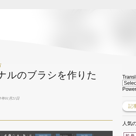
スキップしてメイン コンテンツに移動
方
リジナルのブラシを作りた
Transl
Power
25年01月21日
人気