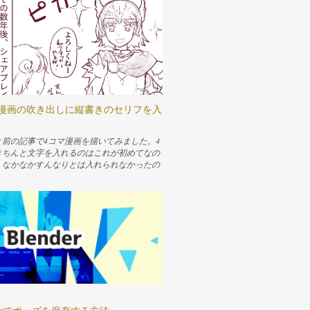
taで漫画の吹き出しに縦書きのセリフを入
と前の記事で4コマ漫画を描いてみました。4
きちんと文字を入れるのはこれが初めてなの
、なかなかすんなりとは入れられなかったの
ておきます。 ↓描いた4コマはこれ 快適に
レイしたくてPS5を買った シェアプレイを
説明すると、PSを介して友達に今やってる自
ームのプレイを見せたり、操作権を渡してプ
てもらったりできる機能です。友人とこの機
います。 www.nemuifukari.com Content
トツールでとりあえず文字を入れる 横書きの
縦書きにする 読点などが変な位置になってし
を直す 改行できるようにする 行間を調整す
めがしたい 参考 テキストツールでとりあえ
を入れる 文字を入れるために「テキストツー
選択します。適当なレイヤー上でドラッグす