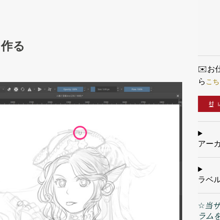
ながら
できた
プ を
イヤー
うになり
を作る
✉️
こち
ら
アー
ラベ
☆
当
ラム