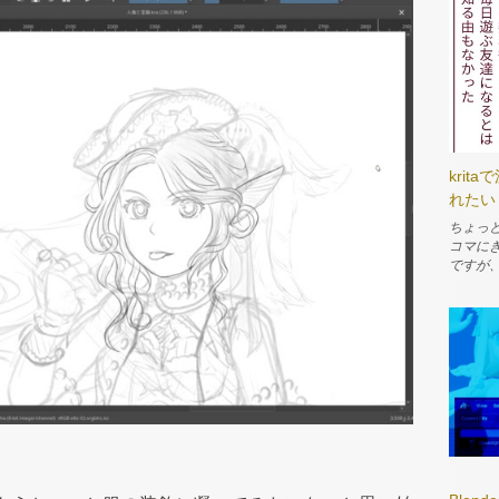
kri
れたい
ちょっ
コマに
ですが
でメモし
シェアプ
簡単に
分のゲ
レイし
能で楽しんで
テキス
文字を
まうの
る 字詰
ず文字
ル」を