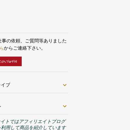
グループ化するレイヤーを選択します。選択
ら 右クリック＞グループ＞クイックグルー
選択してグループ化します。 これで複数のレ
から構成される線画をひとまとめで扱えるよ
ます。 グループ化についてはこちら...
お仕事の依頼、ご質問等ありました
ら
からご連絡下さい。
カイブ
ル
サイトではアフィリエイトプログ
を利用して商品を紹介しています