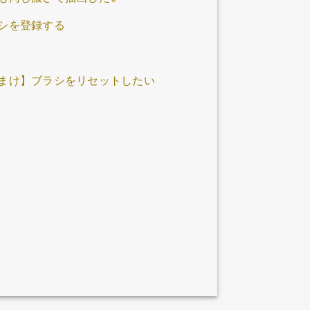
リアはエ
囲を検
ップダウ
はこれ
シを登録する
存した
ないと
ポーズ
のイラ
認したら
が感じら
す。すると、
で、そ
t」とい
調べてみ
まけ】ブラシをリセットしたい
キーを押
という
e Po
💡 実
ボーンを選
んと大
nd fo
られて
ポーズを
これは
た分、
ので着
うにさっ
通常の
を見てみ
てどう
ルで使
する…一体
画を用
下の画
けて描
プ化す
化して
るレイ
ます。 