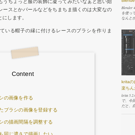
Ble
もうちょっと服の装飾に凝ってみたいなぁと思い始
ると破
Blend
す。 
レースとかパールなどをちまちま描くのは大変なの
を使って
クター
とにします。
なんと
プルの
く休ん
す。同
なって
が開きま
ている帽子の縁に付けるレースのブラシを作りま
います
テキストエ
ポーズ
t」と
ポーズを
オッケー
der 
入力した
リンク 
ボタン
おく 
て作業
登録さ
ドウを
て各種エ
状態でE
Content
り替え
書きの
したボ
たいの
kri
タブで構
ンドウ
楽ちん
やすかっ
えば「
タブに
するた
krit
シの画像を作る
ィタが
ような
で、今
の境界
ボタンな
だと、
たブラシの画像を登録する
と、も
隣の「S
ールを
して新し
てやる必
だと範
heet
り替えて
構時間
シの描画間隔を調整する
dito
ので、
ーがこ
ない線
も同じ濃さで描画したい