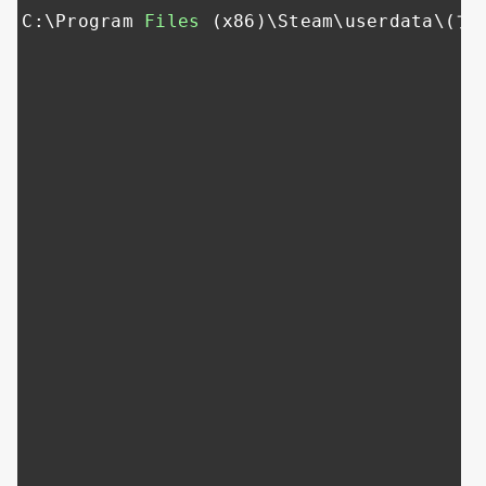
C
:
\Program 
Files
(
x86
)
\Steam\userdata\(
フ